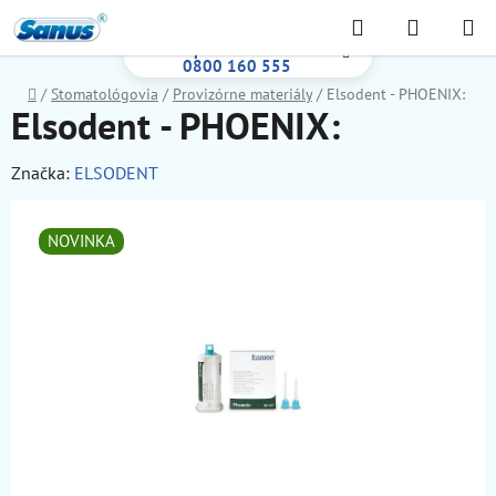
Prejsť
Hľadať
NÁKUP
na
Bezplatná infolinka:
KOŠÍK
obsah
0800 160 555
Domov
/
Stomatológovia
/
Provizórne materiály
/
Elsodent - PHOENIX:
Elsodent - PHOENIX:
Značka:
ELSODENT
NOVINKA