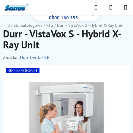
Prejsť
Hľadať
NÁKUP
na
Bezplatná infolinka:
KOŠÍK
obsah
0800 160 555
Domov
/
Stomatológovia
/
RTG
/
Durr - VistaVox S - Hybrid X-Ray Unit
Durr - VistaVox S - Hybrid X-
Ray Unit
Značka:
Durr Dental SE
CENA NA VYŽIADANIE