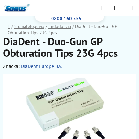
Prejsť
Hľadať
NÁKUP
na
Bezplatná infolinka:
KOŠÍK
obsah
0800 160 555
Domov
/
Stomatológovia
/
Endodoncia
/
DiaDent - Duo-Gun GP
Obturation Tips 23G 4pcs
DiaDent - Duo-Gun GP
Obturation Tips 23G 4pcs
Značka:
DiaDent Europe B.V.