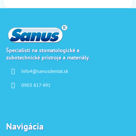
Z
á
p
ä
t
i
Špecialisti na stomatologické a
zubotechnické prístroje a materiály.
e
info4@sanusdental.sk
0903 817 491
Navigácia