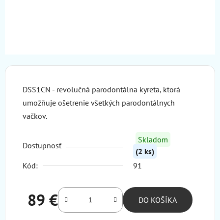
DSS1CN - r
evolučná parodontálna kyreta, ktorá
umožňuje ošetrenie všetkých parodontálnych
vačkov.
Skladom
Dostupnosť
(2 ks)
Kód:
91
89 €
DO KOŠÍKA
Jednotková cena: