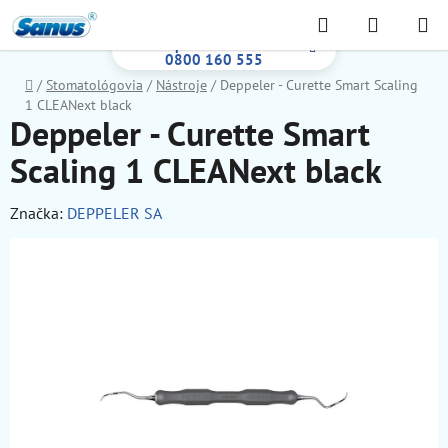
Prejsť
Hľadať
NÁKUP
na
Bezplatná infolinka:
KOŠÍK
obsah
0800 160 555
Domov
/
Stomatológovia
/
Nástroje
/
Deppeler - Curette Smart Scaling
1 CLEANext black
Deppeler - Curette Smart
Scaling 1 CLEANext black
Značka:
DEPPELER SA