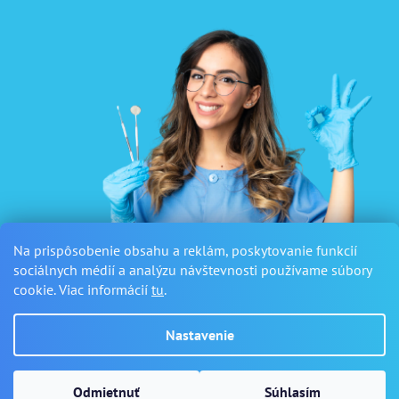
Na prispôsobenie obsahu a reklám, poskytovanie funkcií
sociálnych médií a analýzu návštevnosti používame súbory
cookie. Viac informácií
tu
.
Nastavenie
Vytvoril Shoptet
a
Adatelier
Odmietnuť
Súhlasím
Copyright 2026
Sanus Dental
. Všetky práva vyhradené.