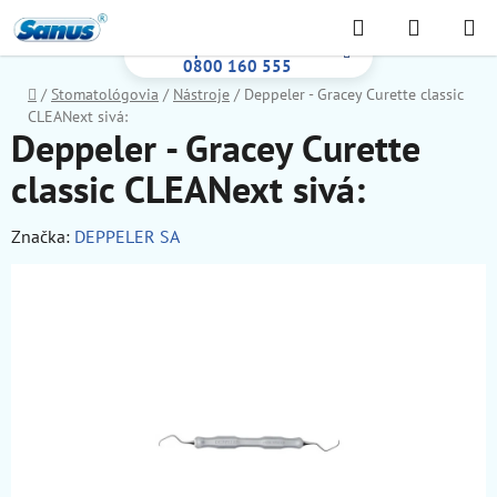
Prejsť
Hľadať
NÁKUP
na
Bezplatná infolinka:
KOŠÍK
obsah
0800 160 555
Domov
/
Stomatológovia
/
Nástroje
/
Deppeler - Gracey Curette classic
CLEANext sivá:
Deppeler - Gracey Curette
classic CLEANext sivá:
Značka:
DEPPELER SA