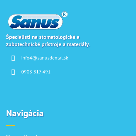
á
p
ä
t
i
Špecialisti na stomatologické a
zubotechnické prístroje a materiály.
e
info4@sanusdental.sk
0903 817 491
Navigácia