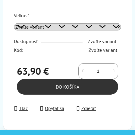
Veľkosť
Dostupnosť
Zvoľte variant
Kód:
Zvoľte variant
63,90 €
Jednotková cena:
DO KOŠÍKA
Tlač
Opýtať sa
Zdieľať
Z