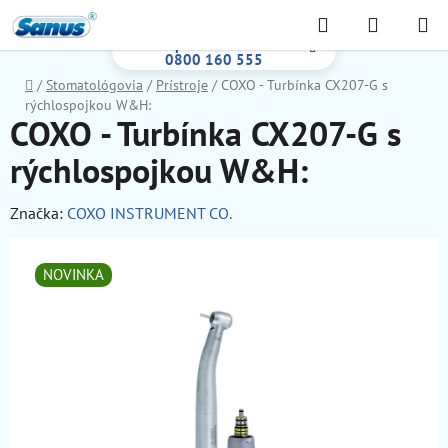
Prejsť
Hľadať
NÁKUP
na
Bezplatná infolinka:
KOŠÍK
obsah
0800 160 555
Domov
/
Stomatológovia
/
Prístroje
/
COXO - Turbínka CX207-G s
rýchlospojkou W&H:
COXO - Turbínka CX207-G s
rýchlospojkou W&H:
Značka:
COXO INSTRUMENT CO.
NOVINKA