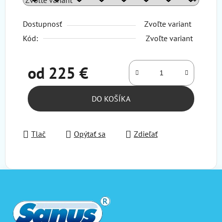
Dostupnosť
Zvoľte variant
Kód:
Zvoľte variant
od
225 €
Jednotková cena:
DO KOŠÍKA
Tlač
Opýtať sa
Zdieľať
Z
á
p
ä