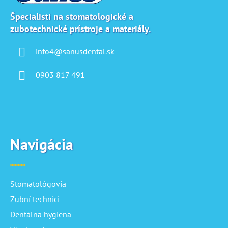
t
i
Špecialisti na stomatologické a
zubotechnické prístroje a materiály.
e
info4@sanusdental.sk
0903 817 491
Navigácia
Stomatológovia
Zubní technici
Dentálna hygiena