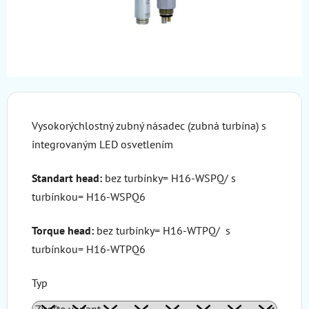
Vysokorýchlostný zubný násadec (zubná turbína) s
integrovaným LED osvetlením
Standart head:
bez turbínky= H16-WSPQ/ s
turbínkou= H16-WSPQ6
Torque head:
bez turbínky= H16-WTPQ/ s
turbínkou= H16-WTPQ6
Typ