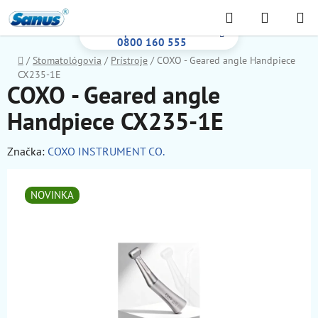
Prejsť
Hľadať
NÁKUP
na
Bezplatná infolinka:
KOŠÍK
obsah
0800 160 555
Domov
/
Stomatológovia
/
Prístroje
/
COXO - Geared angle Handpiece
CX235-1E
COXO - Geared angle
Handpiece CX235-1E
Značka:
COXO INSTRUMENT CO.
NOVINKA