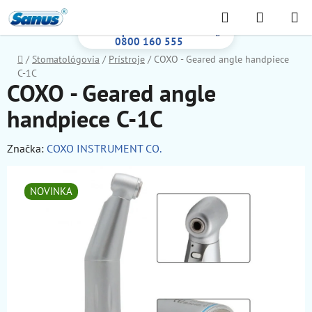
Prejsť
Hľadať
NÁKUP
na
Bezplatná infolinka:
KOŠÍK
obsah
0800 160 555
Domov
/
Stomatológovia
/
Prístroje
/
COXO - Geared angle handpiece
C-1C
COXO - Geared angle
handpiece C-1C
Značka:
COXO INSTRUMENT CO.
NOVINKA