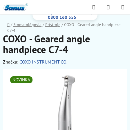
Prejsť
Hľadať
NÁKUP
na
Bezplatná infolinka:
KOŠÍK
obsah
0800 160 555
Domov
/
Stomatológovia
/
Prístroje
/
COXO - Geared angle handpiece
C7-4
COXO - Geared angle
handpiece C7-4
Značka:
COXO INSTRUMENT CO.
NOVINKA