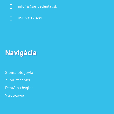
info4@sanusdental.sk
0903 817 491
Navigácia
Stomatológovia
Zubní technici
Dentálna hygiena
Výrobcovia