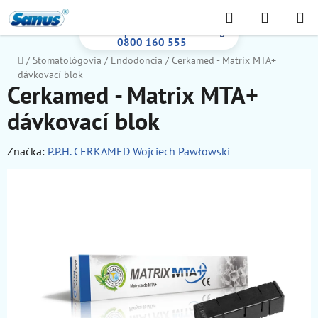
Prejsť
Hľadať
NÁKUP
na
Bezplatná infolinka:
KOŠÍK
obsah
0800 160 555
Domov
/
Stomatológovia
/
Endodoncia
/
Cerkamed - Matrix MTA+
dávkovací blok
Cerkamed - Matrix MTA+
dávkovací blok
Značka:
P.P.H. CERKAMED Wojciech Pawłowski