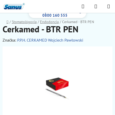
Prejsť
Hľadať
NÁKUP
na
Bezplatná infolinka:
KOŠÍK
obsah
0800 160 555
Domov
/
Stomatológovia
/
Endodoncia
/
Cerkamed - BTR PEN
Cerkamed - BTR PEN
Značka:
P.P.H. CERKAMED Wojciech Pawłowski