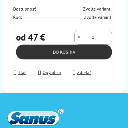
Dostupnosť
Zvoľte variant
Kód:
Zvoľte variant
od
47 €
Jednotková cena:
DO KOŠÍKA
Tlač
Opýtať sa
Zdieľať
Z
á
p
ä
t