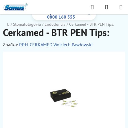
Prejsť
Hľadať
NÁKUP
na
Bezplatná infolinka:
KOŠÍK
obsah
0800 160 555
Domov
/
Stomatológovia
/
Endodoncia
/
Cerkamed - BTR PEN Tips:
Cerkamed - BTR PEN Tips:
Značka:
P.P.H. CERKAMED Wojciech Pawłowski