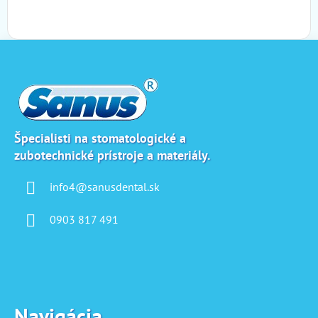
Z
á
p
ä
t
i
Špecialisti na stomatologické a
zubotechnické prístroje a materiály.
e
info4@sanusdental.sk
0903 817 491
Navigácia