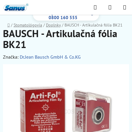
Prejsť
Hľadať
NÁKUP
na
Bezplatná infolinka:
KOŠÍK
obsah
0800 160 555
Domov
/
Stomatológovia
/
Doplnky
/
BAUSCH - Artikulačná fólia BK21
BAUSCH - Artikulačná fólia
BK21
Značka:
Dr.Jean Bausch GmbH & Co.KG